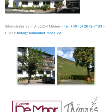
Silberstraße 33 – D-56254 Müden –
Tel. +49 (0) 2672-7463
–
E-Mail:
hotel@sonnenhof-mosel.de